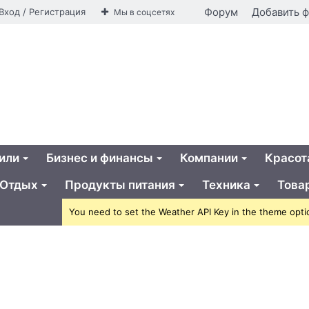
айная
Форум
Добавить 
Вход / Регистрация
Мы в соцсетях
ья
или
Бизнес и финансы
Компании
Красот
Отдых
Продукты питания
Техника
Това
You need to set the Weather API Key in the theme opti