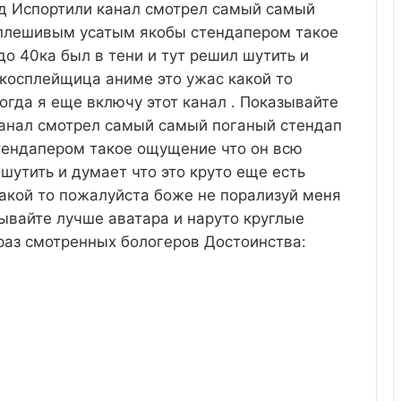
д
Испортили канал смотрел самый самый
 плешивым усатым якобы стендапером такое
о 40ка был в тени и тут решил шутить и
 косплейщица аниме это ужас какой то
огда я еще включу этот канал . Показывайте
анал смотрел самый самый поганый стендап
тендапером такое ощущение что он всю
 шутить и думает что это круто еще есть
акой то пожалуйста боже не порализуй меня
зывайте лучше аватара и наруто круглые
 раз смотренных бологеров
Достоинства: