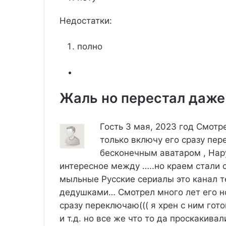
Недостатки:
полно
Жаль но перестал даже
Гость
3 мая, 2023 год
Смотре
только включу его сразу пере
бесконечным аватаром , Нару
интересное между …..но краем стали 
мыльные Русские сериалы это канал те
дедушками…
Смотрел много лет его н
сразу переключаю((( я хрен с ним гот
и т.д. но все же что то да проскакива