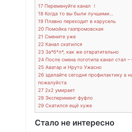
17
Переменуйте канал ！
18
Когда то вы были лучшими…
19
Плавно переходит в карусель
20
Помойка газпромовская
21
Смените уже
22
Канал скатился
23
За*б*л*, как же отвратительно
24
После смена логотипа канал стал –
25
Аватар и Нруто Ужасно
26
зделайте сегодня профилактику а н
пожалуйста
27
2х2 умирает
28
Эксперимент фуфло
29
Скатился ещё хуже
Стало не интересно