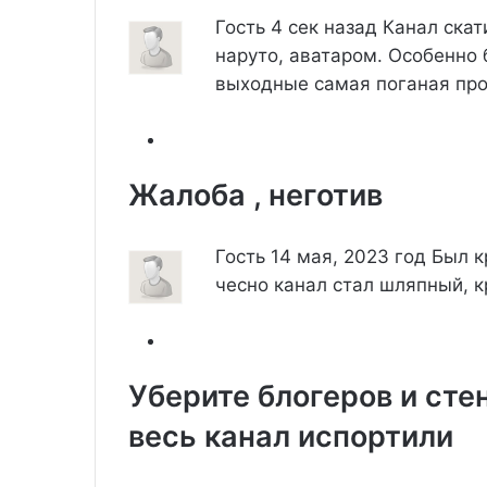
Гость
4 сек назад
Канал скат
наруто, аватаром. Особенно 
выходные самая поганая пр
Жалоба , неготив
Гость
14 мая, 2023 год
Был к
чесно канал стал шляпный, к
Уберите блогеров и сте
весь канал испортили