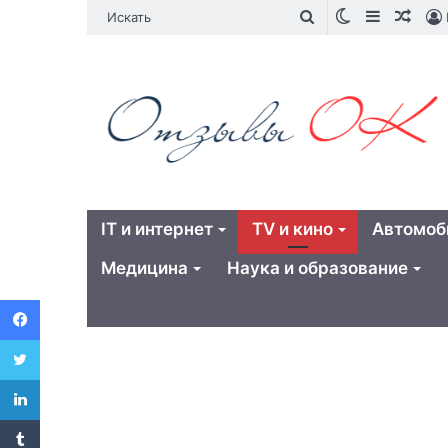
Switch
Sidebar
Случ
Искать
skin
стат
IT и интернет
TV и кино
Автомоб
Медицина
Наука и образование
Facebook
Twitter
LinkedIn
Tumblr