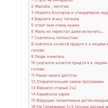
1
Стало не интересно
2
Жалоба , неготив
3
Уберите блогеров и стендаперов неу
4
Верните атаку титанов
5
ответ мне очень нужен
6
Жаль но перестал даже включать…
7
Скатилось полностью
8
скатился хочется придти к к людям 
голове
9
Люди очнитесь
10
скатился хочется придти к к людям
голове
11
Канал моего детства
12
Отвратительная смена программы
13
Верните старый 2х2
14
Карейское херея
15
Ведущие талантливые детки,каждый
16
На телеканале 2×2 плохие матные 