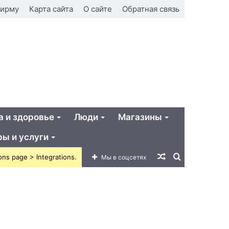
фирму
Карта сайта
О сайте
Обратная связь
а и здоровье
Люди
Магазины
ры и услуги
Случайная
Искать
ons page > Integrations.
Мы в соцсетях
статья