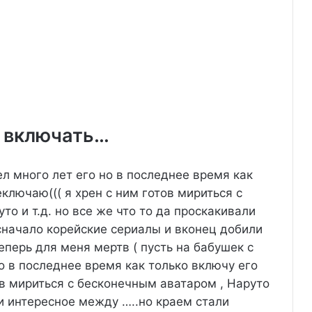
 включать…
л много лет его но в последнее время как
ключаю((( я хрен с ним готов мириться с
то и т.д. но все же что то да проскакивали
сначало корейские сериалы и вконец добили
перь для меня мертв ( пусть на бабушек с
о в последнее время как только включу его
ов мириться с бесконечным аватаром , Наруто
ли интересное между …..но краем стали