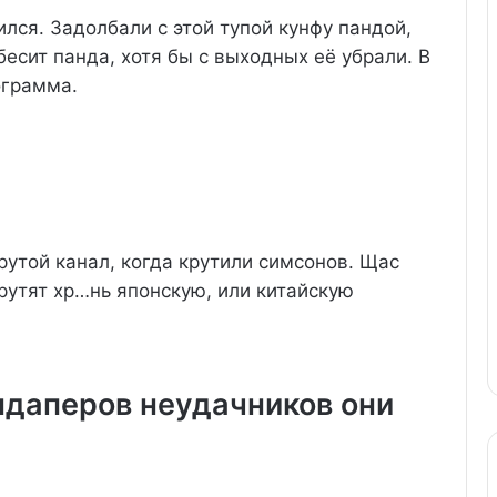
ился. Задолбали с этой тупой кунфу пандой,
бесит панда, хотя бы с выходных её убрали. В
ограмма.
рутой канал, когда крутили симсонов. Щас
рутят хр…нь японскую, или китайскую
ндаперов неудачников они