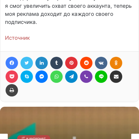
я смог увеличить охват своего аккаунта, теперь
моя реклама доходит до каждого своего
подписчика.
Источник
Facebook
Twitter
LinkedIn
Tumblr
Pinterest
Reddit
Вконтакте
Однокла
Фрезеровка
Skype
Messenger
WhatsApp
Telegram
Viber
Line
Поделиться через электронную почту
Печатать
IT и интернет