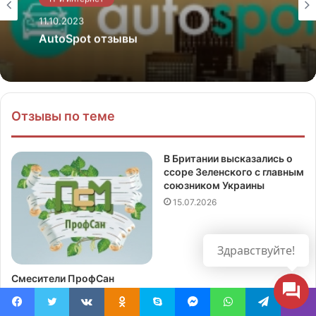
11.10.2023
AutoSpot отзывы
Отзывы по теме
В Британии высказались о
ссоре Зеленского с главным
союзником Украины
15.07.2026
Здравствуйте!
Смесители ПрофСан
отзывы
20.09.2023
Facebook
Twitter
Вконтакте
Одноклассники
Skype
Messenger
WhatsApp
Telegram
Viber