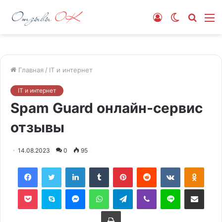
Войти
Switch
Искат
М
skin
Главная
/
IT и интернет
IT и интернет
Spam Guard онлайн-сервис
отзывы
14.08.2023
0
95
Facebook
Twitter
LinkedIn
Tumblr
Pinterest
Reddit
Вконтакте
Одно
Фрезеровка
Skype
Messenger
WhatsApp
Telegram
Viber
Line
Поделиться через электронную почту
Печатать