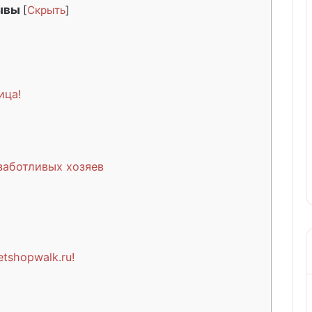
ывы
[
Скрыть
]
ица!
заботливых хозяев
tshopwalk.ru!