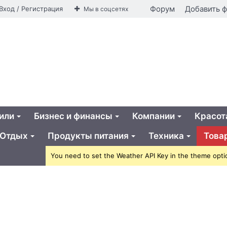
айная
Форум
Добавить 
Вход / Регистрация
Мы в соцсетях
ья
или
Бизнес и финансы
Компании
Красот
Отдых
Продукты питания
Техника
Това
You need to set the Weather API Key in the theme opti