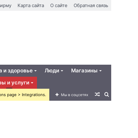
фирму
Карта сайта
О сайте
Обратная связь
а и здоровье
Люди
Магазины
ры и услуги
Случайная
Искать
ons page > Integrations.
Мы в соцсетях
статья