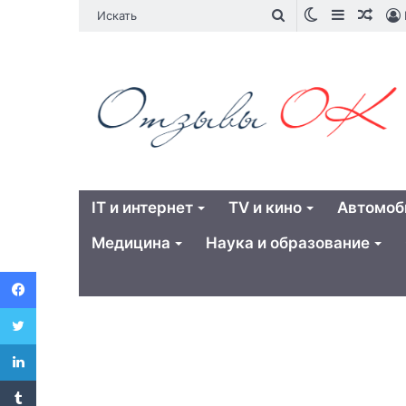
Switch
Sidebar
Случ
Искать
skin
стат
IT и интернет
TV и кино
Автомоб
Медицина
Наука и образование
Facebook
Twitter
LinkedIn
Tumblr