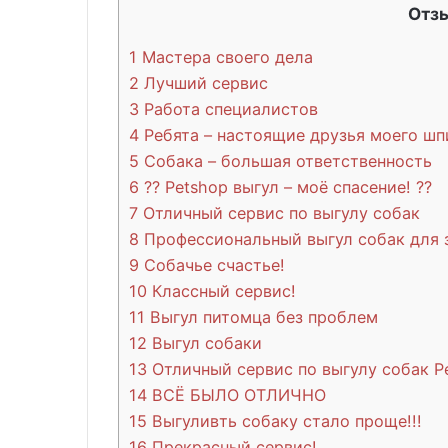
Отз
1
Мастера своего дела
2
Лучший сервис
3
Работа специалистов
4
Ребята – настоящие друзья моего шп
5
Собака – большая ответственность
6
?? Petshop выгул – моё спасение! ??️
7
Отличный сервис по выгулу собак
8
Профессиональный выгул собак для 
9
Собачье счастье!
10
Классный сервис!
11
Выгул питомца без проблем
12
Выгул собаки
13
Отличный сервис по выгулу собак Pe
14
ВСЁ БЫЛО ОТЛИЧНО
15
Выгуливть собаку стало проще!!!
16
Прекрасный сервис!