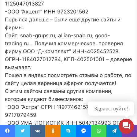
1125047013827
-ООО “Акцент” ИНН 9723201562
Порылся дальше – были еще другие сайты и
фирмы.
Сайт: snab-grups.ru, allian-snab.ru, good-
trading.ru…
Получил коммерческое, проверил
фирму ООО “Д-Комплект” ИНН-4025452528,
ОГРН-1184027012784, КПП-402501001 – доверие
вызывает.
Пошел в яндекс посмотреть отзывы о работе, по
сайту целая вереница аферюг получается!
С этим сайтом связаны другие компании,
которые кидают бизнесменов:
-ООО “Астра” ОГРН 1197746215721 ИНН
Здравствуйте!
9717079459
-ООО УМА-ЛОГИСТИК ИНН 5047134993 ОГРН
1125047013827
Facebook
Twitter
Вконтакте
Одноклассники
Skype
Messenger
WhatsApp
Telegram
Viber