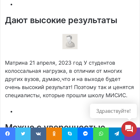
Дают высокие результаты
Матрина
21 апреля, 2023 год
У студентов
колоссальная нагрузка, в отличии от многих
других вузов, думаю,что и на выходе будет
очень высокий результат! Поэтому так и ценятся
специалисты, которые прошли школу МИСИС.
Здравствуйте!
Можно с уверенностью
говорить, что МИСИС очень
Facebook
Twitter
Вконтакте
Одноклассники
Skype
Messenger
WhatsApp
Telegram
Viber