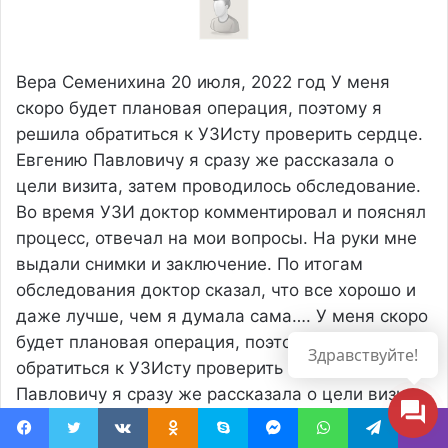
Вера Семенихина
20 июля, 2022 год
У меня
скоро будет плановая операция, поэтому я
решила обратиться к УЗИсту проверить сердце.
Евгению Павловичу я сразу же рассказала о
цели визита, затем проводилось обследование.
Во время УЗИ доктор комментировал и пояснял
процесс, отвечал на мои вопросы. На руки мне
выдали снимки и заключение. По итогам
обследования доктор сказал, что все хорошо и
даже лучше, чем я думала сама….
У меня скоро
будет плановая операция, поэтому я решила
Здравствуйте!
обратиться к УЗИсту проверить сердце. Евгению
Павловичу я сразу же рассказала о цели визита,
затем проводилось обследование. Во время
УЗИ доктор комментировал и пояснял процесс,
Facebook
Twitter
Вконтакте
Одноклассники
Skype
Messenger
WhatsApp
Telegram
Viber