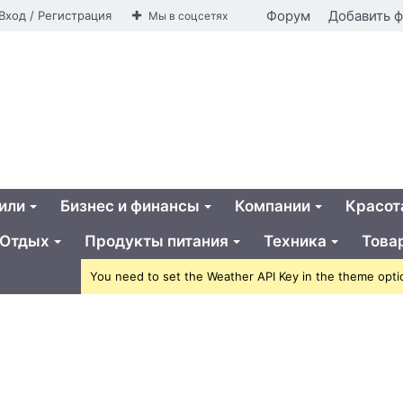
айная
Форум
Добавить 
Вход / Регистрация
Мы в соцсетях
ья
или
Бизнес и финансы
Компании
Красот
Отдых
Продукты питания
Техника
Това
You need to set the Weather API Key in the theme opti