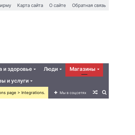
фирму
Карта сайта
О сайте
Обратная связь
а и здоровье
Люди
Магазины
ры и услуги
Случайная
Искать
ons page > Integrations.
Мы в соцсетях
статья