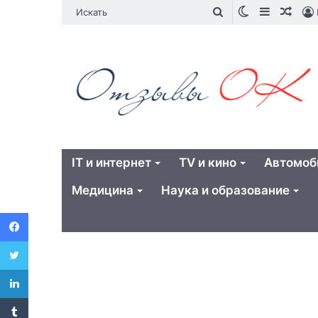
Switch
Sidebar
Случ
Искать
skin
стат
IT и интернет
TV и кино
Автомоб
Медицина
Наука и образование
Facebook
Twitter
LinkedIn
Tumblr