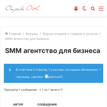
Войти
Switch
Искат
М
skin
Главная
/
Форумы
/
Форум отзывов о товарах и услугах
/
SMM агентство для бизнеса
SMM агентство для бизнеса
В этой теме 0 ответов, 1 участник, последнее обновление
1
год назад
сделано
palonius15
.
Просмотр 1 сообщения - с 1 по 1 (всего 1)
АВТОР
СООБЩЕНИЯ