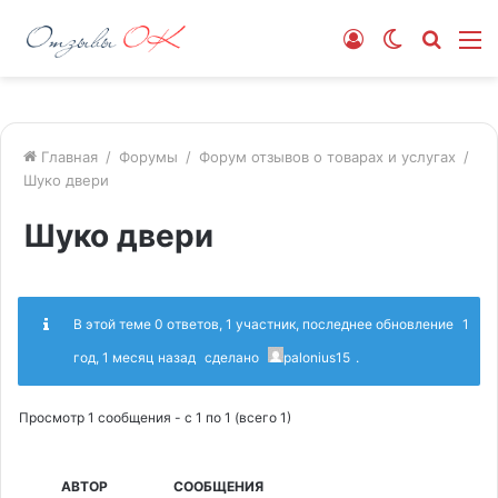
Войти
Switch
Искат
М
skin
Главная
/
Форумы
/
Форум отзывов о товарах и услугах
/
Шуко двери
Шуко двери
В этой теме 0 ответов, 1 участник, последнее обновление
1
год, 1 месяц назад
сделано
palonius15
.
Просмотр 1 сообщения - с 1 по 1 (всего 1)
АВТОР
СООБЩЕНИЯ