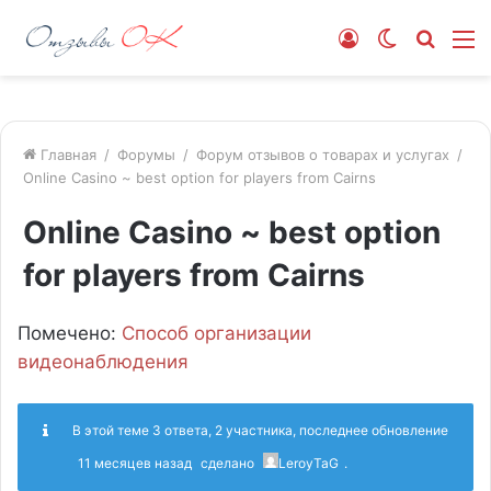
Войти
Switch
Искат
М
skin
Главная
/
Форумы
/
Форум отзывов о товарах и услугах
/
Online Casino ~ best option for players from Cairns
Online Casino ~ best option
for players from Cairns
Помечено:
Способ организации
видеонаблюдения
В этой теме 3 ответа, 2 участника, последнее обновление
11 месяцев назад
сделано
LeroyTaG
.