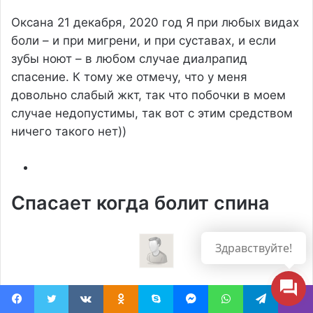
Оксана
21 декабря, 2020 год
Я при любых видах
боли – и при мигрени, и при суставах, и если
зубы ноют – в любом случае диалрапид
спасение. К тому же отмечу, что у меня
довольно слабый жкт, так что побочки в моем
случае недопустимы, так вот с этим средством
ничего такого нет))
Спасает когда болит спина
Здравствуйте!
Максим
10 декабря, 2020 год
Диалрапид мне
Facebook
Twitter
Вконтакте
Одноклассники
Skype
Messenger
WhatsApp
Telegram
Viber